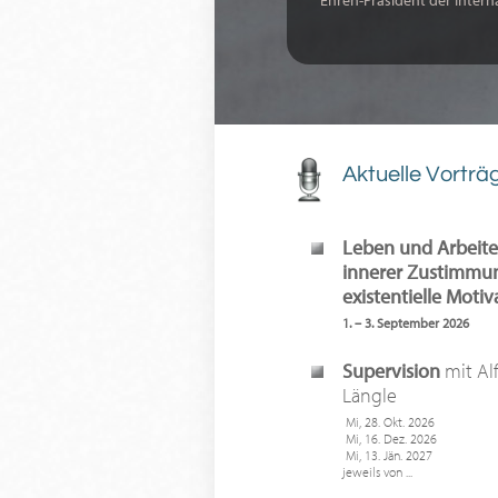
Ehren-Präsident der Intern
Aktuelle Vorträ
Leben und Arbeite
innerer Zustimmun
existentielle Motiv
1. – 3. September 2026
Supervision
mit Al
Längle
Mi, 28. Okt. 2026
Mi, 16. Dez. 2026
Mi, 13. Jän. 2027
jeweils von ...