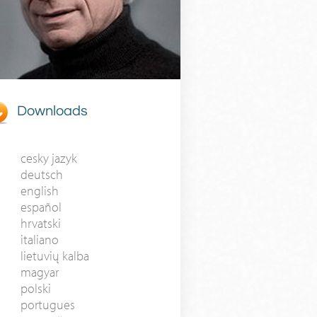
Downloads
cesky jazyk
deutsch
english
español
hrvatski
italiano
lietuvių kalba
magyar
polski
portugues