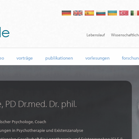
Lebenslauf
Wissenschaftlic
eo
vorträge
publikationen
vorlesungen
forschun
, PD Dr.med. Dr. phil.
nischer Psychologe, Coach
lungen in Psychotherapie und Existenzanalyse