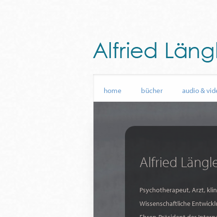
home
bücher
audio & vid
Alfried Längle
Psychotherapeut, Arzt, kli
Wissenschaftliche Entwick