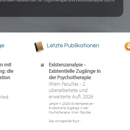
ationalen Gesellschaft für Logotherapie und Existenzanalyse (GLE-I)
ge
Letzte Publikationen
n mit
Existenzanalyse -
g: die
Existentielle Zugänge in
ation
der Psychotherapie
.
Wien: Facultas - 2.
überarbeitete und
erweiterte Aufl. 2026
fried
Längle A (2026) Existenzanalyse -
Existentielle Zugänge in der
Psychotherapie. Wien: Facultas.
Das vorliegende Buch ...